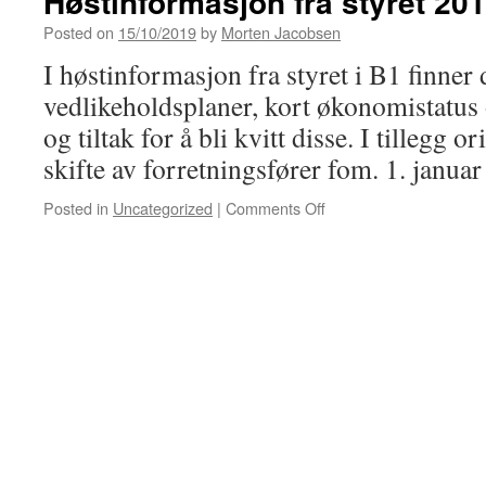
Høstinformasjon fra styret 20
Posted on
15/10/2019
by
Morten Jacobsen
I høstinformasjon fra styret i B1 finner
vedlikeholdsplaner, kort økonomistatus 
og tiltak for å bli kvitt disse. I tillegg o
skifte av forretningsfører fom. 1. janua
on
Posted in
Uncategorized
|
Comments Off
Høstinformasjon
fra
styret
2019